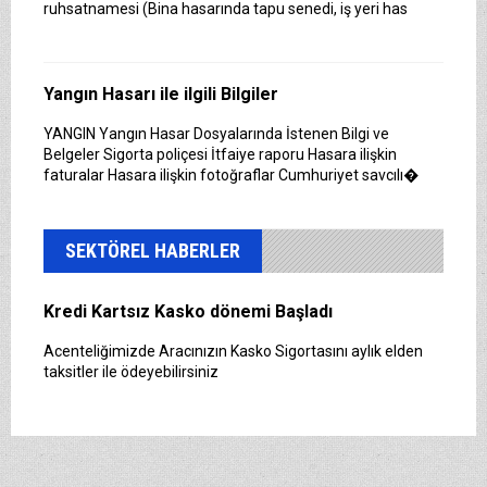
ruhsatnamesi (Bina hasarında tapu senedi, iş yeri has
tercih etmeleri gerektiği konusunda bilgilendiren ve
Sitedeki &Uu
Yangın Hasarı ile ilgili Bilgiler
Sağlık Sigortanıza Kredi kartı kartsız Ödeme
YANGIN Yangın Hasar Dosyalarında İstenen Bilgi ve
Acentelğimizde sağlık sigortınızı elden taksitlerle
Belgeler Sigorta poliçesi İtfaiye raporu Hasara ilişkin
ödeyebilirsiniz
faturalar Hasara ilişkin fotoğraflar Cumhuriyet savcılı�
SEKTÖREL HABERLER
Kredi Kartsız Kasko dönemi Başladı
Acenteliğimizde Aracınızın Kasko Sigortasını aylık elden
taksitler ile ödeyebilirsiniz
Sompo Sigorta’nın aylık kasko
Sompo Sigorta; aylık 30 TL’den başlayan fiyatlarla
çalınma, çarpışma, yanma teminatlarını ve asistans