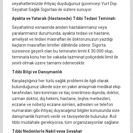
seyahatlerinizde ihtiyaç duyduğunuz güvenceyi Yurt Dışı
Seyahat Sağlık Sigortası ile sizlere sunuyor.
Ayakta ve Yatarak (Hastanede) Tıbbi Tedavi Teminatı
Seyahatiniz esnasında aniden hastalanmanız veya
yaralanmanız durumunda, ayakta tedavi ve hastane,
ameliyat ve tedavi masrafları ile doktorunuzun yazdığı
ilaçların masrafları limitler dâhilinde ödenir. Sigorta
süresince geçerli olan bu teminatın limiti € 30.000 olup,
teminata konu her bir vakada tazminat poliçedeki limit ile
sınırlı olmak üzere tamamı ödenecektir.
Tıbbi Bilgi ve Danışmanlık
Karşılaştığınız her türlü sağlık problemi ile ilgili olarak
bulunduğunuz ülkede size en yakın anlaşmalı medikal ekip
tarafından, tanı konması ve ilaç önerilmesi dışında, doktor,
uzman doktor, diş hekimi, hastane, teşhis merkezleri,
eczane ve nöbetçi eczane isimleri, adresleri ve telefon
numaraları gibi ihtiyaç duyacağınız bilgiler konusunda size
danışmanlık hizmeti verilir ve tavsiyelerde bulunulur. Acil
tıbbi müdahale gerekiyorsa, tüm organizasyonlar sağlanır.
Tıbbi Nedenlerle Nakil veya Seyahat