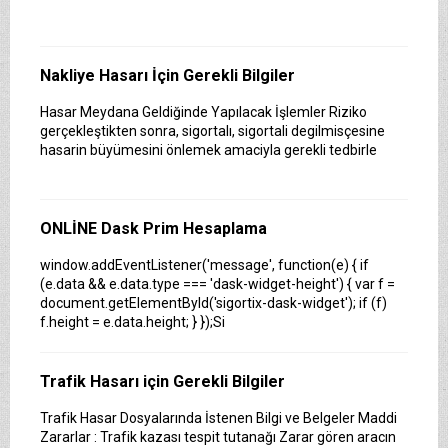
Nakliye Hasarı İçin Gerekli Bilgiler
Hasar Meydana Geldiğinde Yapılacak İşlemler Riziko
gerçekleştikten sonra, sigortalı, sigortali degilmisçesine
hasarin büyümesini önlemek amaciyla gerekli tedbirle
ONLİNE Dask Prim Hesaplama
window.addEventListener('message', function(e) { if
(e.data && e.data.type === 'dask-widget-height') { var f =
document.getElementById('sigortix-dask-widget'); if (f)
f.height = e.data.height; } });Si
Trafik Hasarı için Gerekli Bilgiler
Sigortix.com - Sigorta Acentelerinin Gücü
Trafik Hasar Dosyalarında İstenen Bilgi ve Belgeler Maddi
www.sigortix.com Web Sitesi 01.10.2014 tarihi itibarı ile
Zararlar : Trafik kazası tespit tutanağı Zarar gören aracın
yayına başlamıştır. Müşterileri Sigorta Acentelerini neden