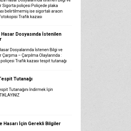
aza Hasar Dosyalarında İstenen Bilgi ve
r Sigorta poliçesi Poliçede plaka
ı belirtilmemiş ise sigortalı aracın
fotokopisi Trafik kazası
 Hasar Dosyasında İstenilen
r
asar Dosyalarında İstenen Bilgi ve
r Çarpma – Çarpılma Olaylarında :
 poliçesi Trafik kazası tespit tutanağı
li örne�
Tespit Tutanağı
spit Tutanağını İndirmek İçin
TIKLAYINIZ
e Hasarı İçin Gerekli Bilgiler