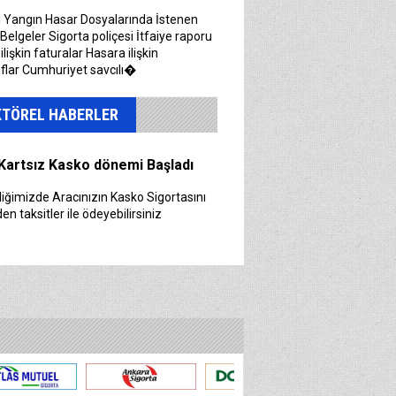
ğimizde sağlık sigortınızı elden
 Yangın Hasar Dosyalarında İstenen
rle ödeyebilirsiniz
 Belgeler Sigorta poliçesi İtfaiye raporu
lişkin faturalar Hasara ilişkin
flar Cumhuriyet savcılı�
Kartsız Kasko dönemi Başladı
KTÖREL HABERLER
iğimizde Aracınızın Kasko Sigortasını
den taksitler ile ödeyebilirsiniz
Sigorta’nın aylık kasko
igorta; aylık 30 TL’den başlayan
rla çalınma, çarpışma, yanma
larını ve asistans hizmetlerini
n yeni ürünü Aylık Kasko’yu;
Sigorta İlk 3 Ayda 147,8 Milyon
r Açıkladı.