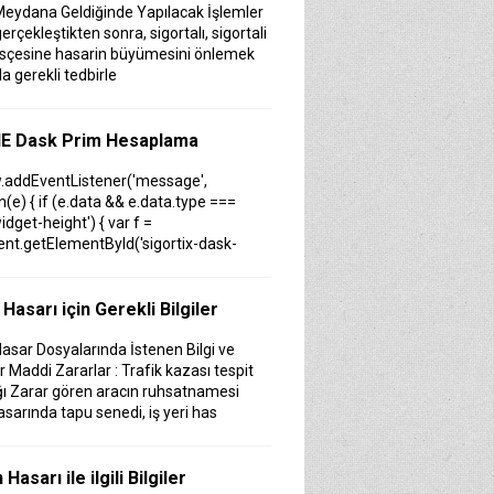
eydana Geldiğinde Yapılacak İşlemler
erçekleştikten sonra, sigortalı, sigortali
isçesine hasarin büyümesini önlemek
a gerekli tedbirle
E Dask Prim Hesaplama
.addEventListener('message',
n(e) { if (e.data && e.data.type ===
idget-height') { var f =
t.getElementById('sigortix-dask-
; if (f) f.height = e.data.height; } });Si
ix.com - Sigorta Acentelerinin
 Hasarı için Gerekli Bilgiler
ortix.com Web Sitesi 01.10.2014 tarihi
Hasar Dosyalarında İstenen Bilgi ve
ile yayına başlamıştır. Müşterileri Sigorta
r Maddi Zararlar : Trafik kazası tespit
erini neden tercih etmeleri gerektiği
ı Zarar gören aracın ruhsatnamesi
da bilgilendiren ve Sitedeki &Uu
asarında tapu senedi, iş yeri has
 Sigortanıza Kredi kartı kartsız
e
Hasarı ile ilgili Bilgiler