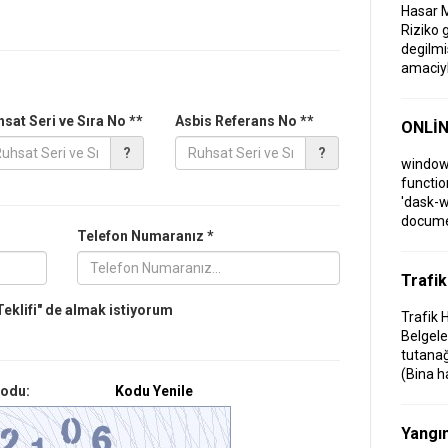
Hasar M
Riziko g
degilm
amaciyl
sat Seri ve Sıra No **
Asbis Referans No **
ONLİN
?
?
window
functio
'dask-w
documen
Telefon Numaranız *
widget')
Sigort
Gücü
Trafik
www.sig
eklifi"
de almak istiyorum
Trafik 
itibarı 
Belgele
Acentel
tutanağ
konusun
(Bina h
Kodu:
Kodu Yenile
Sağlık
Ödem
Yangın 