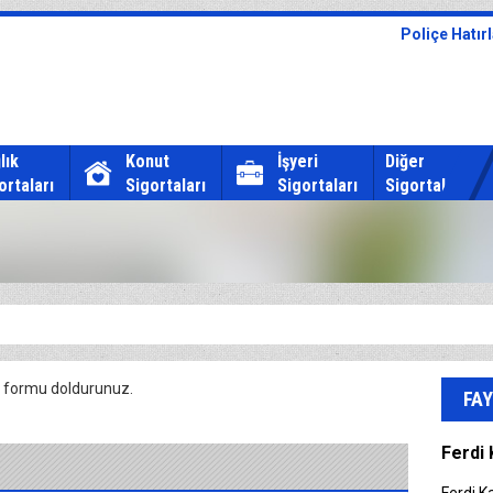
Poliçe Hatırl
lık
Konut
İşyeri
Diğer
ortaları
Sigortaları
Sigortaları
Sigortalar
ki formu doldurunuz.
FAY
Ferdi 