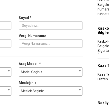
Ferdi K
Belgele
numaras
ruhsat 
Soyad *
Kasko
Bilgile
Vergi Numaranız
Kasko H
Belgele
Sigorta
(tasdik
Araç Modeli *
Kaza 
Model Seçiniz
Kaza Te
Lütfen 
Mesleğiniz
Meslek Seçiniz
Nakliy