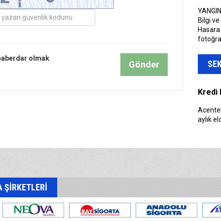
Acentel
YANGIN
taksitle
Bilgi ve
Hasara i
fotoğra
Kredi 
haberdar olmak
SE
Gönder
Acentel
aylık el
Sompo 
Sompo S
fiyatla
teminat
kapsaya
 ŞİRKETLERİ
Güneş 
Net Ka