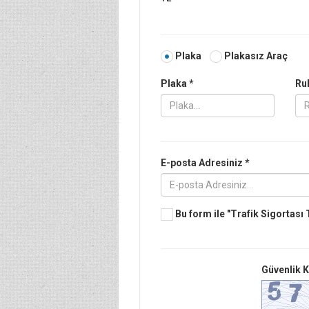
Plaka
Plakasız Araç
Plaka *
Ruh
E-posta Adresiniz *
Bu form ile
"Trafik Sigortası T
Güvenlik 